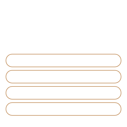
Minimercado.*
**A serem entregues conforme
memorial descritivo do
empreendimento
MOBILIDADE
SUSTENTABILIDADE
TECNOLOGIA
SEGURANÇA