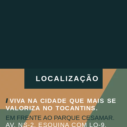
LOCALIZAÇÃO
//
VIVA NA CIDADE QUE MAIS SE
VALORIZA NO TOCANTINS.
EM FRENTE AO PARQUE CESAMAR.
AV. NS-2, ESQUINA COM LO-9.